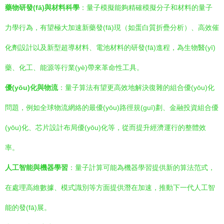
藥物研發(fā)與材料科學
：量子模擬能夠精確模擬分子和材料的量子
力學行為，有望極大加速新藥發(fā)現（如蛋白質折疊分析）、高效催
化劑設計以及新型超導材料、電池材料的研發(fā)進程，為生物醫(yī)
藥、化工、能源等行業(yè)帶來革命性工具。
優(yōu)化與物流
：量子算法有望更高效地解決復雜的組合優(yōu)化
問題，例如全球物流網絡的最優(yōu)路徑規(guī)劃、金融投資組合優
(yōu)化、芯片設計布局優(yōu)化等，從而提升經濟運行的整體效
率。
人工智能與機器學習
：量子計算可能為機器學習提供新的算法范式，
在處理高維數據、模式識別等方面提供潛在加速，推動下一代人工智
能的發(fā)展。