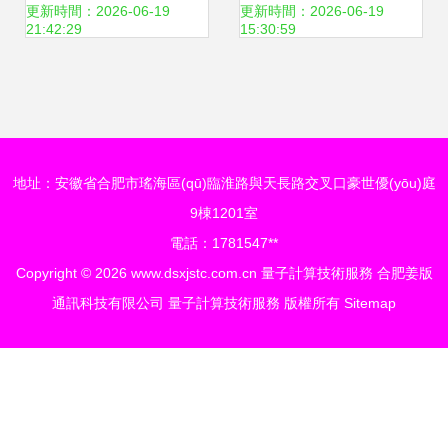
戰(zhàn)略意義與
年五大技術變革猜
更新時間：2026-06-19
更新時間：2026-06-19
21:42:29
15:30:59
挑戰(zhàn)
想
地址：安徽省合肥市瑤海區(qū)臨淮路與天長路交叉口豪世優(yōu)庭
9棟1201室
電話：1781547**
Copyright © 2026
www.dsxjstc.com.cn
量子計算技術服務
合肥姜版
通訊科技有限公司
量子計算技術服務
版權所有
Sitemap