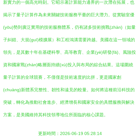
新實力的一個高光時刻。它昭示著計算能力邊界的一次潛在拓展，也
揭示了量子計算作為未來關鍵技術服務平臺的巨大潛力。從實驗室優
(yōu)勢到廣泛實用的技術服務體系，仍有諸多技術挑戰(zhàn)（如量
子糾錯、大規(guī)模擴展）和工程鴻溝需要跨越。美國在這一領域的
領先，是其數十年在基礎科學、高等教育、企業(yè)研發(fā)、風險投
資和國家戰(zhàn)略層面持續(xù)投入與布局的綜合結果。這場圍繞
量子計算的全球競賽，不僅僅是技術速度的比拼，更是國家創
(chuàng)新體系完整性、韌性和遠見的較量。如何將這種前沿科技的
突破，轉化為推動社會進步、經濟增長和國家安全的具體服務與解決
方案，是美國維持其科技領導地位所面臨的核心課題。
更新時間：2026-06-19 05:28:14