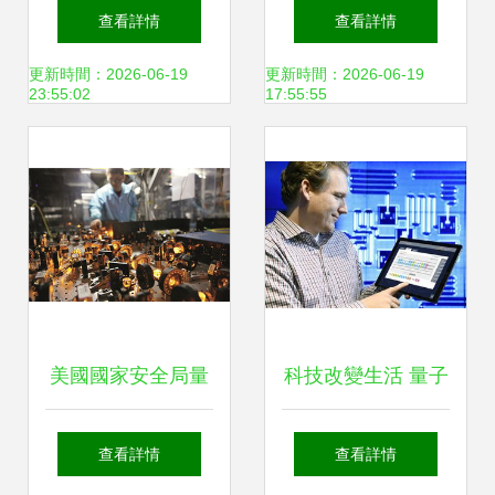
趨勢前瞻 AIGC市
頭競逐新戰(zhàn)
查看詳情
查看詳情
場規(guī)模將超萬
場，技術服務開啟
更新時間：2026-06-19
更新時間：2026-06-19
23:55:02
17:55:55
億，量子計算臨門
新紀元
一腳
美國國家安全局量
科技改變生活 量子
子計算技術服務的
計算引領未來十五
查看詳情
查看詳情