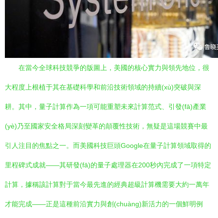
在當今全球科技競爭的版圖上，美國的核心實力與領先地位，很
大程度上根植于其在基礎科學和前沿技術領域的持續(xù)突破與深
耕。其中，量子計算作為一項可能重塑未來計算范式、引發(fā)產業
(yè)乃至國家安全格局深刻變革的顛覆性技術，無疑是這場競賽中最
引人注目的焦點之一。而美國科技巨頭Google在量子計算領域取得的
里程碑式成就——其研發(fā)的量子處理器在200秒內完成了一項特定
計算，據稱該計算對于當今最先進的經典超級計算機需要大約一萬年
才能完成——正是這種前沿實力與創(chuàng)新活力的一個鮮明例