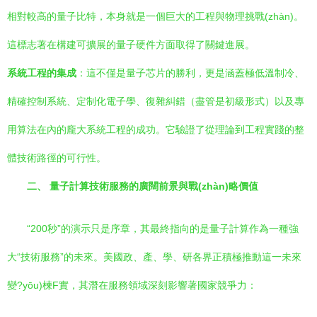
相對較高的量子比特，本身就是一個巨大的工程與物理挑戰(zhàn)。
這標志著在構建可擴展的量子硬件方面取得了關鍵進展。
系統工程的集成
：這不僅是量子芯片的勝利，更是涵蓋極低溫制冷、
精確控制系統、定制化電子學、復雜糾錯（盡管是初級形式）以及專
用算法在內的龐大系統工程的成功。它驗證了從理論到工程實踐的整
體技術路徑的可行性。
二、 量子計算技術服務的廣闊前景與戰(zhàn)略價值
“200秒”的演示只是序章，其最終指向的是量子計算作為一種強
大“技術服務”的未來。美國政、產、學、研各界正積極推動這一未來
變?yōu)楝F實，其潛在服務領域深刻影響著國家競爭力：