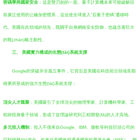
密碼學與國家安全
：這是雙刃劍的一面。量子計算機未來可能破解目
前廣泛使用的公鑰加密體系，這迫使全球進入“后量子密碼”遷移時
代。美國在此領域的領先，既關乎自身網絡安全防御，也蘊含著巨大
的戰(zhàn)略主動性。
三、 美國實力構成的生態(tài)系統支撐
Google的突破并非孤立事件，它背后是美國在科技前沿領域長期
積累所形成的強大生態(tài)系統支撐：
頂尖人才匯聚
：美國吸引了全球頂尖的物理學家、計算機科學家、工
程師投身量子領域，形成了從理論研究到工程開發(fā)的人才高地。
多元投入機制
：投入不僅來自Google、IBM、微軟等科技巨頭公司的
巨額研發(fā)資金，也來自美國政府通過國家科學基金會（NSF）、能