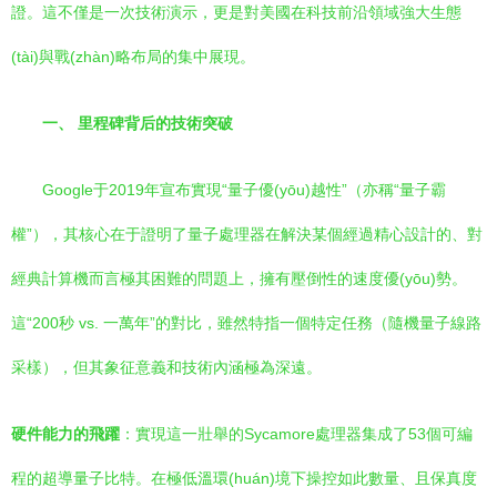
證。這不僅是一次技術演示，更是對美國在科技前沿領域強大生態
(tài)與戰(zhàn)略布局的集中展現。
一、 里程碑背后的技術突破
Google于2019年宣布實現“量子優(yōu)越性”（亦稱“量子霸
權”），其核心在于證明了量子處理器在解決某個經過精心設計的、對
經典計算機而言極其困難的問題上，擁有壓倒性的速度優(yōu)勢。
這“200秒 vs. 一萬年”的對比，雖然特指一個特定任務（隨機量子線路
采樣），但其象征意義和技術內涵極為深遠。
硬件能力的飛躍
：實現這一壯舉的Sycamore處理器集成了53個可編
程的超導量子比特。在極低溫環(huán)境下操控如此數量、且保真度